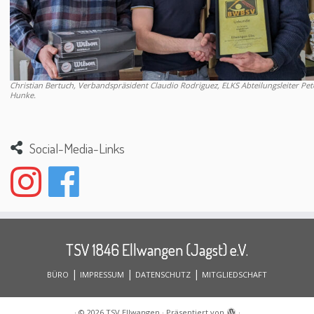
Christian Bertuch, Verbandspräsident Claudio Rodriguez, ELKS Abteilungsleiter Pet
Hunke.
Social-Media-Links
TSV 1846 Ellwangen (Jagst) e.V.
|
|
|
BÜRO
IMPRESSUM
DATENSCHUTZ
MITGLIEDSCHAFT
·
© 2026
TSV Ellwangen
·
Präsentiert von
·