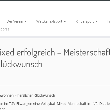
Der Verein
Wettkampfsport
Kindersport
F
sbörse
ixed erfolgreich – Meisterschaf
Glückwunsch
 gewonnen – herzlichen Glückwunsch
en im TSV Ellwangen eine Volleyball-Mixed-Mannschaft im 4/2. Dies b
sen.