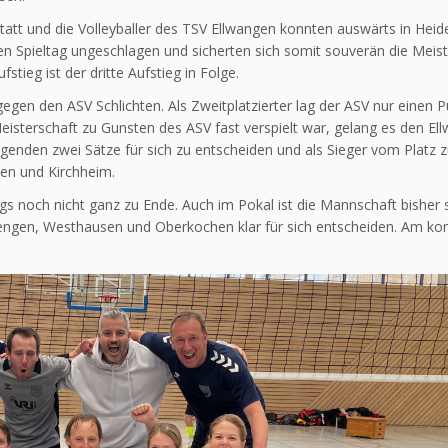
statt und die Volleyballer des TSV Ellwangen konnten auswärts in Hei
ten Spieltag ungeschlagen und sicherten sich somit souverän die Meis
stieg ist der dritte Aufstieg in Folge.
gen den ASV Schlichten. Als Zweitplatzierter lag der ASV nur einen P
isterschaft zu Gunsten des ASV fast verspielt war, gelang es den El
olgenden zwei Sätze für sich zu entscheiden und als Sieger vom Platz 
hen und Kirchheim.
ings noch nicht ganz zu Ende. Auch im Pokal ist die Mannschaft bisher 
Giengen, Westhausen und Oberkochen klar für sich entscheiden. Am 