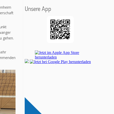
Unsere App
denheim
terschaft
unkt
lwanger
zu gehen.
sehr
kommenden