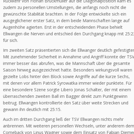
Rückkehr von Florian Bruckmüller auf die Diagonalposition kam es
zudem zu personellen Umstellungen, die anfangs noch nicht die
gewünschte Stabilität brachten. In der Folge entwickelte sich ein
ausgeglichener erster Satz, in dem beide Mannschaften lange auf
Augenhöhe agierten. Erst in der entscheidenden Phase behielt
Ellwangen die Nerven und entschied den Durchgang knapp mit 25:2
für sich.
Im zweiten Satz präsentierten sich die Ellwanger deutlich gefestigter
Mit zunehmender Sicherheit in Annahme und Angriff konnte der TS
immer besser das abrufen, was die Mannschaft über die gesamte
Saison hinweg ausgezeichnet hatte. Besonders wirkungsvoll waren
gezielte Lobs hinter den Block sowie Angriffe auf die kurze Sechs,
mit denen vor allem Patrick Syrowatka immer wieder punktete. Für
eine besondere Szene sorgte Libero Jonas Schalter, der mit einem
überraschenden zweiten Ball im Bagger direkt zum Punktgewinn
beitrug. Ellwangen kontrollierte den Satz über weite Strecken und
gewann ihn deutlich mit 25:15.
Auch im dritten Durchgang ließ der TSV Ellwangen nichts mehr
anbrennen. Mit weiteren personellen Wechseln, unter anderem de
Comeback von Linus Wagner sowie dem Einsatz von Fabian Dieme