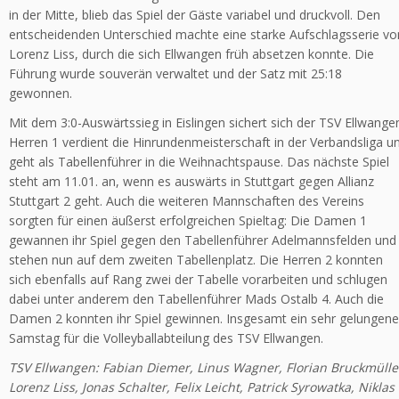
in der Mitte, blieb das Spiel der Gäste variabel und druckvoll. Den
entscheidenden Unterschied machte eine starke Aufschlagsserie vo
Lorenz Liss, durch die sich Ellwangen früh absetzen konnte. Die
Führung wurde souverän verwaltet und der Satz mit 25:18
gewonnen.
Mit dem 3:0-Auswärtssieg in Eislingen sichert sich der TSV Ellwange
Herren 1 verdient die Hinrundenmeisterschaft in der Verbandsliga u
geht als Tabellenführer in die Weihnachtspause. Das nächste Spiel
steht am 11.01. an, wenn es auswärts in Stuttgart gegen Allianz
Stuttgart 2 geht. Auch die weiteren Mannschaften des Vereins
sorgten für einen äußerst erfolgreichen Spieltag: Die Damen 1
gewannen ihr Spiel gegen den Tabellenführer Adelmannsfelden und
stehen nun auf dem zweiten Tabellenplatz. Die Herren 2 konnten
sich ebenfalls auf Rang zwei der Tabelle vorarbeiten und schlugen
dabei unter anderem den Tabellenführer Mads Ostalb 4. Auch die
Damen 2 konnten ihr Spiel gewinnen. Insgesamt ein sehr gelungene
Samstag für die Volleyballabteilung des TSV Ellwangen.
TSV Ellwangen: Fabian Diemer, Linus Wagner, Florian Bruckmülle
Lorenz Liss, Jonas Schalter, Felix Leicht, Patrick Syrowatka, Niklas