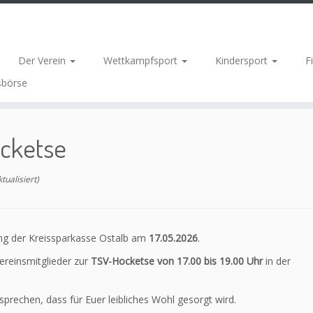
Der Verein
Wettkampfsport
Kindersport
F
sbörse
cketse
tualisiert)
ng der Kreissparkasse Ostalb am
17.05.2026
.
ereinsmitglieder zur
TSV-Hocketse von 17.00 bis 19.00 Uhr
in der
rechen, dass für Euer leibliches Wohl gesorgt wird.