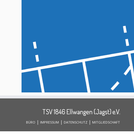
TSV 1846 Ellwangen (Jagst) e.V.
|
|
|
BÜRO
IMPRESSUM
DATENSCHUTZ
MITGLIEDSCHAFT