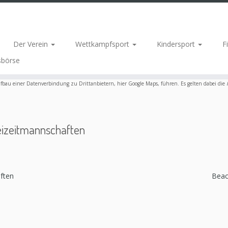
Der Verein
Wettkampfsport
Kindersport
F
sbörse
fbau einer Datenverbindung zu Drittanbietern, hier Google Maps, führen. Es gelten dabei die
reizeitmannschaften
aften
Beac